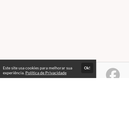
Este site usa cookies para melhorar sua
Ok!
experiência.
Política de Privacidade
Atendimento
Horário de atendimento: Seg a Sex das 08h às 18h.
+55 48 3231-0000