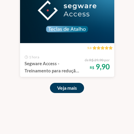
5.0
1 hora
de
R$ 29,90
por
Segware Access -
9,90
R$
Treinamento para redução
do tempo de atendimento
via teclas de atalho
Veja mais