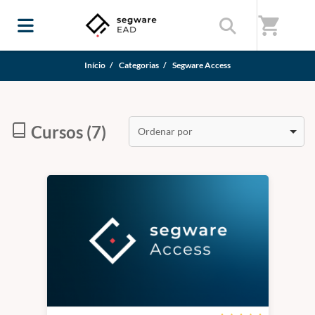
shopping_cart
Início
/
Categorias
/
Segware Access
Cursos (7)
Ordenar por