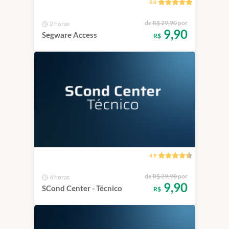
5.0
de
R$ 29,90
por
2 horas
9,90
Segware Access
R$
4.9
de
R$ 29,90
por
4 horas
9,90
SCond Center - Técnico
R$