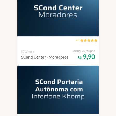
5.0
de
R$ 29,90
por
1 hora
9,90
SCond Center - Moradores
R$