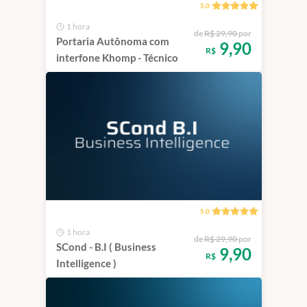
5.0
1 hora
de
R$ 29,90
por
Portaria Autônoma com
9,90
R$
interfone Khomp - Técnico
5.0
1 hora
de
R$ 29,90
por
SCond - B.I ( Business
9,90
R$
Intelligence )