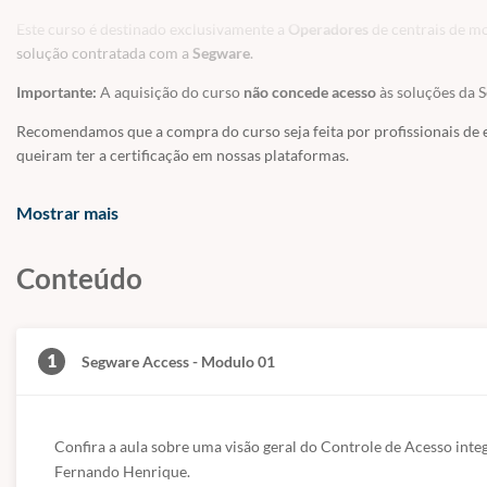
Este curso é destinado exclusivamente a
Operadores
de centrais de m
solução contratada com a
Segware
.
Importante:
A aquisição do curso
não concede acesso
às soluções da 
Recomendamos que a compra do curso seja feita por profissionais de 
queiram ter a certificação em nossas plataformas.
Por razões de segurança e estrutura operacional, o acesso ao software 
Mostrar mais
Conteúdo
1
Segware Access - Modulo 01
Confira a aula sobre uma visão geral do Controle de Acesso int
Fernando Henrique.