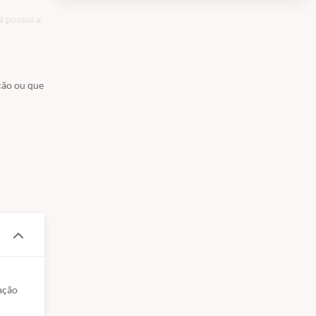
á possui a
ção ou que
ção 