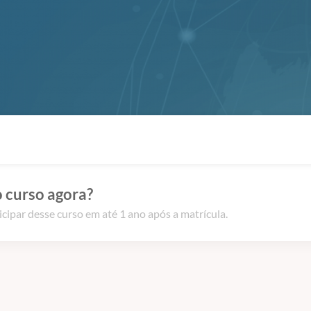
 curso agora?
icipar desse curso em até 1 ano após a matrícula.