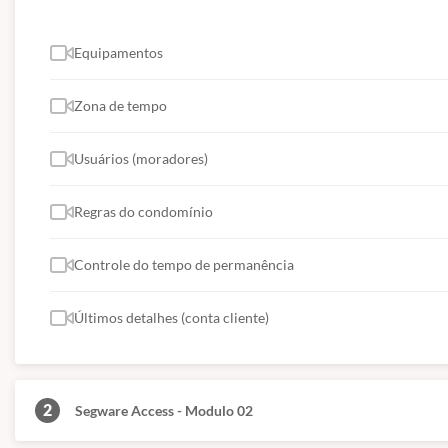
Equipamentos
Zona de tempo
Usuários (moradores)
Regras do condomínio
Controle do tempo de permanência
Últimos detalhes (conta cliente)
2
Segware Access - Modulo 02