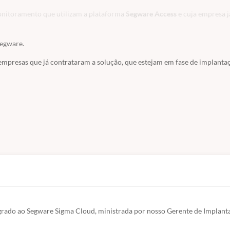
onitoramento que utilizam a plataforma
Segware Access
e cuja empresa j
Segware.
empresas que já contrataram a solução, que estejam em fase de implanta
é restrito às organizações contratantes.
egrado ao Segware Sigma Cloud, ministrada por nosso Gerente de Implanta