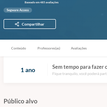
Baseado em 485 avaliações
Segware Access
Compartilhar
Conteúdo
Professores(as)
Avaliações
Sem tempo para fazer o
1 ano
Fique tranquilo, você poderá part
Público alvo