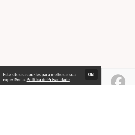
Este site usa cookies para melhorar sua
Ok!
experiência.
Política de Privacidade
Atendimento
Horário de atendimento: Seg a Sex das 08h às 18h.
+55 48 3231-0000