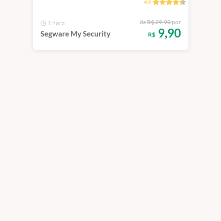
4.9
de
R$ 29,90
por
1 hora
9,90
Segware My Security
R$