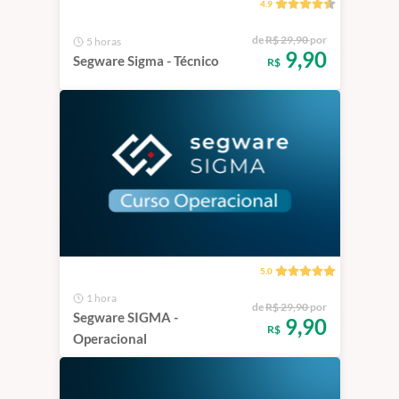
4.9
de
R$ 29,90
por
5 horas
9,90
Segware Sigma - Técnico
R$
5.0
1 hora
de
R$ 29,90
por
Segware SIGMA -
9,90
R$
Operacional