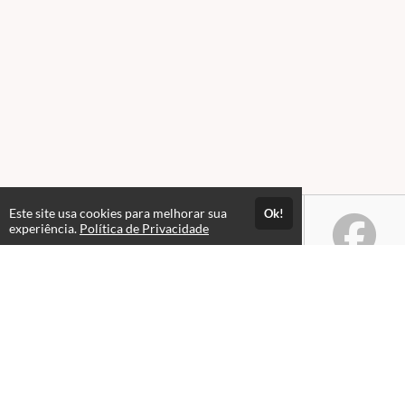
Este site usa cookies para melhorar sua
Ok!
experiência.
Política de Privacidade
Atendimento
Horário de atendimento: Seg a Sex das 08h às 18h.
+55 48 3231-0000