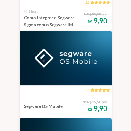
5.0
1 hora
de
R$ 29,90
por
Como Integrar o Segware
9,90
R$
Sigma com o Segware IM
5.0
de
R$ 29,90
por
Segware OS Mobile
9,90
R$