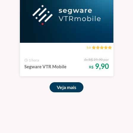
5.0
de
R$ 29,90
por
1 hora
9,90
Segware VTR Mobile
R$
Veja mais