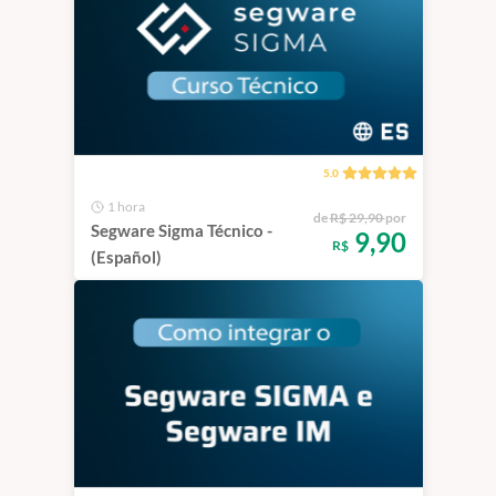
5.0
1 hora
de
R$ 29,90
por
Segware Sigma Técnico -
9,90
R$
(Español)