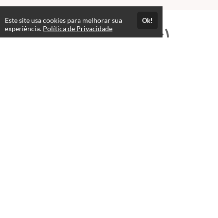
Este site usa cookies para melhorar sua
Ok!
experiência.
Política de Privacidade
Professores(as)
Fernando Henrique
Gerente de Onboarding
Este professor(a) ainda não registrou sua biografia!
VER PERFIL