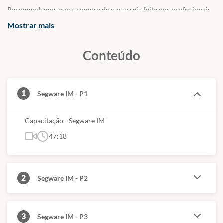
Recomendamos que a compra do curso seja feita por profissionais
de empresas que já contrataram a solução, que estejam em fase de
Mostrar mais
implantação ou que queiram ter a certificação em nossas
plataformas.
Conteúdo
Por razões de segurança e estrutura operacional, o acesso ao
software é restrito às organizações contratantes.
1
Segware IM - P1
Capacitação - Segware IM
47:18
2
Segware IM - P2
3
Segware IM - P3