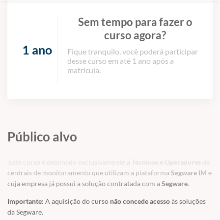
Sem tempo para fazer o
curso agora?
1 ano
Fique tranquilo, você poderá participar
desse curso em até 1 ano após a
matrícula.
Público alvo
Este curso é destinado exclusivamente a
Técnicos e Operadores
de
centrais de monitoramento que utilizam a plataforma
Segware IM
e
cuja empresa já possui a solução contratada com a
Segware
.
Importante:
A aquisição do curso
não concede acesso
às soluções
da Segware.