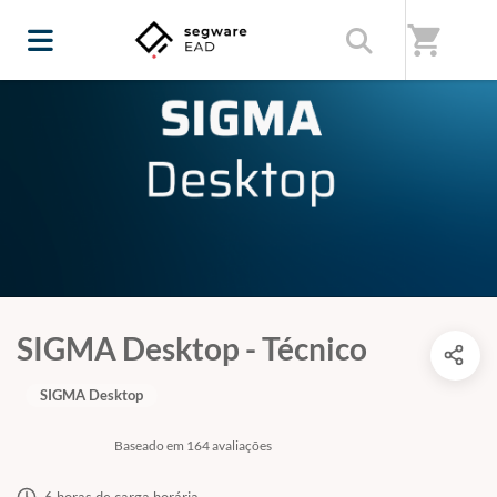
shopping_cart
SIGMA Desktop - Técnico
SIGMA Desktop
Baseado em 164 avaliações
6 horas de carga horária