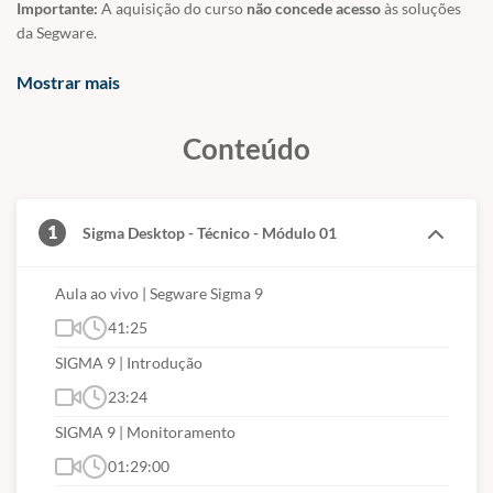
Importante:
A aquisição do curso
não concede acesso
às soluções
da Segware.
Recomendamos que a compra do curso seja feita por profissionais
Mostrar mais
de empresas que já contrataram a solução, que estejam em fase de
implantação ou que queiram ter a certificação em nossas
Conteúdo
plataformas.
Por razões de segurança e estrutura operacional, o acesso ao
software é restrito às organizações contratantes.
1
Sigma Desktop - Técnico - Módulo 01
Aula ao vivo | Segware Sigma 9
41:25
SIGMA 9 | Introdução
23:24
SIGMA 9 | Monitoramento
01:29:00