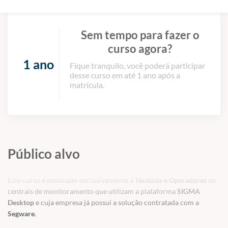
Sem tempo para fazer o
curso agora?
1 ano
Fique tranquilo, você poderá participar
desse curso em até 1 ano após a
matrícula.
Público alvo
Este curso é destinado exclusivamente a
Técnicos e Operadores
de
centrais de monitoramento que utilizam a plataforma
SIGMA
Desktop
e cuja empresa já possui a solução contratada com a
Segware
.